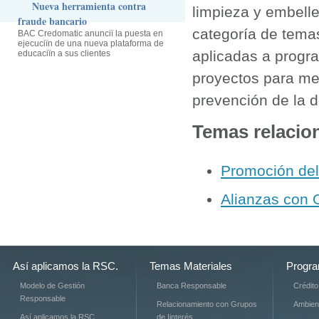
Nueva herramienta contra
limpieza y embelle
fraude bancario
categoría de tema
BAC Credomatic anunciï la puesta en
ejecuciïn de una nueva plataforma de
aplicadas a progr
educaciïn a sus clientes
proyectos para me
prevención de la d
Temas relacio
Promoción del 
Alianzas con
Así aplicamos la RSC.
Temas Materiales
Progra
Modelo de Gestión
Banca Responsable
Crédit
Responsable
Relacionamiento con Grupos
Ambien
Así aplicamos la RSC
de Iinterés