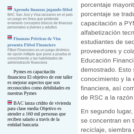
porcentaje mayori
Aprenda finanzas jugando fïtbol
porcentaje se trad
BAC San Josï y Visa lanzaron en el païs
un juego en lïnea que pretende
capacitación a PY
enseïarle conceptos bïsicos de finanzas
personales a jïvenes y adultos.
alfabetización tec
Finanzas Prïcticas de Visa
estudiantes de sec
presenta Fïtbol Financiero
proveedores y col
Fïtbol Financiero es un juego dinïmico
de opciïn mïltiple que pone a prueba el
conocimiento y las habilidades de
Educación Financi
administraciïn financiera
demostrado. Esto s
Pymes en capacitaciïn
financiera
El objetivo de este taller
conocimiento y la 
es mejorar aspectos que son
financiera, así com
reconocidos como debilidades en
nuestras Pymes
de RSC a la razón 
BAC lanza crïdito de vivienda
para clase media
Objetivo es
En segundo lugar, 
atender a 160 mil personas que
reciben salario a travïs de la
se concentran en 
entidad bancaria
reciclaje, siembra