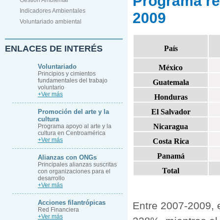
Programa reg
Gestión Ambiental
Indicadores Ambientales
2009
Voluntariado ambiental
ENLACES DE INTERÉS
País
Voluntariado
México
Principios y cimientos
fundamentales del trabajo
Guatemala
voluntario
+Ver más
Honduras
El Salvador
Promoción del arte y la
cultura
Nicaragua
Programa apoyo al arte y la
cultura en Centroamérica
+Ver más
Costa Rica
Panamá
Alianzas con ONGs
Principales alianzas suscritas
Total
con organizaciones para el
desarrollo
+Ver más
Acciones filantrópicas
Entre 2007-2009, 
Red Financiera
+Ver más