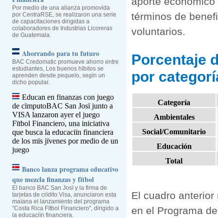
aporte económico 
Por medio de una alianza promovida
términos de benefi
por CentraRSE, se realizaron una serie
de capacitaciones dirigidas a
colaboradores de Industrias Licoreras
voluntarios.
de Guatemala.
Ahorrando para tu futuro
Porcentaje d
BAC Credomatic promueve ahorro entre
estudiantes, Los buenos hïbitos se
por categorí
aprenden desde pequeïo, segïn un
dicho popular.
Educan en finanzas con juego
Categoría
de cïmputo
BAC San Josï junto a
VISA lanzaron ayer el juego
Ambientales
Fïtbol Financiero, una iniciativa
Social/Comunitario
que busca la educaciïn financiera
de los mïs jïvenes por medio de un
Educación
juego
Total
Banco lanza programa educativo
que mezcla finanzas y fïtbol
El banco BAC San Josï y la firma de
El cuadro anterior
tarjetas de crïdito Visa, anunciaron esta
maïana el lanzamiento del programa
"Costa Rica Fïtbol Financiero", dirigido a
en el Programa de 
la educaciïn financiera.