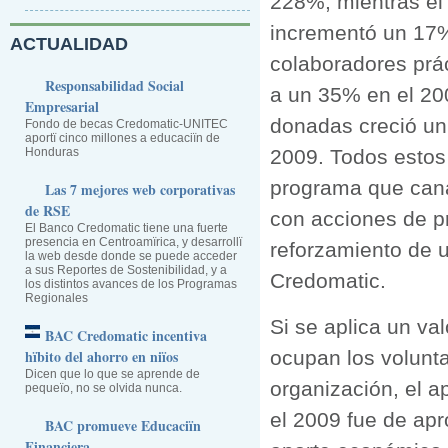
228%, mientras el
incrementó un 17%.
ACTUALIDAD
colaboradores prá
Responsabilidad Social
a un 35% en el 20
Empresarial
donadas creció un
Fondo de becas Credomatic-UNITEC
aportï cinco millones a educaciïn de
Honduras
2009. Todos estos
programa que canal
Las 7 mejores web corporativas
de RSE
con acciones de pr
El Banco Credomatic tiene una fuerte
presencia en Centroamïrica, y desarrollï
reforzamiento de 
la web desde donde se puede acceder
a sus Reportes de Sostenibilidad, y a
Credomatic.
los distintos avances de los Programas
Regionales
Si se aplica un va
BAC Credomatic incentiva
hïbito del ahorro en niïos
ocupan los voluntar
Dicen que lo que se aprende de
organización, el a
pequeïo, no se olvida nunca.
el 2009 fue de ap
BAC promueve Educaciïn
Financiera