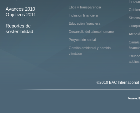
Innova
Ética y transparencia
Avances 2010
Gobier
Objetivos 2011
Inclusión financiera
Sistem
Educación financiera
Reportes de
Cumpli
sostenibilidad
Desarrollo del talento humano
Atenció
Proyección social
Canales
Gestión ambiental y cambio
financi
climático
Educaci
adultos
©2010 BAC International