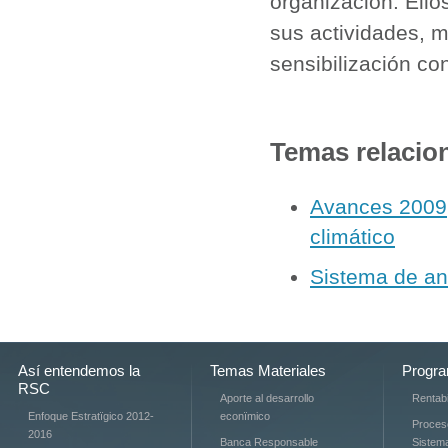
organización. Ello
sus actividades, m
sensibilización co
Temas relacio
Avances 2009,
climático
Sistema de aná
Así entendemos la
Temas Materiales
Progra
RSC
Aporte al desarrollo
Rentabi
Enfoque Estratïgico 2012-
econïmico
Proces
2016
Banca Responsable
Sistem