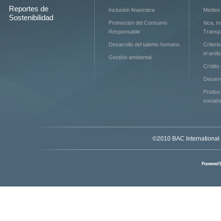
Reportes de
Inclusión financiera
Medios
Sostenibilidad
Promoción del Consumo
ïtica, I
Responsable
Transp
Desarrollo del talento humano
Criteri
el anïli
Gestión ambiental
Crïdito
Desarr
Produc
social/
©2010 BAC International