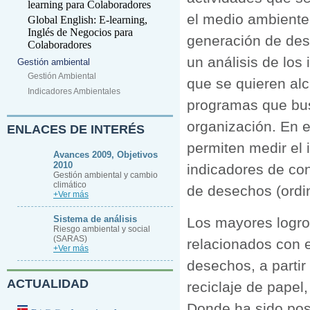
learning para Colaboradores
el medio ambiente
Global English: E-learning,
Inglés de Negocios para
generación de des
Colaboradores
un análisis de los
Gestión ambiental
Gestión Ambiental
que se quieren alc
Indicadores Ambientales
programas que bus
organización. En e
ENLACES DE INTERÉS
permiten medir el
Avances 2009, Objetivos
2010
indicadores de con
Gestión ambiental y cambio
climático
de desechos (ordin
+Ver más
Sistema de análisis
Los mayores logro
Riesgo ambiental y social
(SARAS)
relacionados con e
+Ver más
desechos, a partir
ACTUALIDAD
reciclaje de papel,
Donde ha sido pos