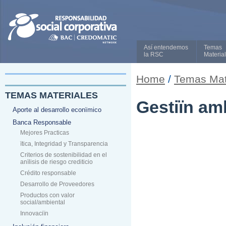
Así entendemos
Temas
la RSC
Materia
Home
/
Temas Mat
TEMAS MATERIALES
Gestiïn amb
Aporte al desarrollo econïmico
Banca Responsable
Mejores Practicas
ïtica, Integridad y Transparencia
Criterios de sostenibilidad en el
anïlisis de riesgo crediticio
Crédito responsable
Desarrollo de Proveedores
Productos con valor
social/ambiental
Innovaciïn