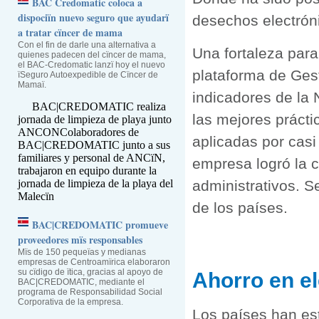
BAC Credomatic coloca a
dispociïn nuevo seguro que ayudarï
desechos electrón
a tratar cïncer de mama
Con el fin de darle una alternativa a
Una fortaleza para
quienes padecen del cïncer de mama,
el BAC-Credomatic lanzï hoy el nuevo
plataforma de Gest
ïSeguro Autoexpedible de Cïncer de
Mamaï.
indicadores de l
BAC|CREDOMATIC realiza
las mejores práct
jornada de limpieza de playa junto
ANCON
Colaboradores de
aplicadas por casi
BAC|CREDOMATIC junto a sus
familiares y personal de ANCïN,
empresa logró la c
trabajaron en equipo durante la
jornada de limpieza de la playa del
administrativos. S
Malecïn
de los países.
BAC|CREDOMATIC promueve
proveedores mïs responsables
Mïs de 150 pequeïas y medianas
empresas de Centroamïrica elaboraron
su cïdigo de ïtica, gracias al apoyo de
Ahorro en el
BAC|CREDOMATIC, mediante el
programa de Responsabilidad Social
Corporativa de la empresa.
Los países han es