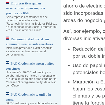
Empresas ticas ganan
ahorro de electric
reconocimiento por mejores
sido incorporadas
prïcticas de RSE
Seis empresas costarricenses se
áreas de negocio y
hicieron merecedoras del
"Reconocimiento a las Mejores Prïcticas
de Responsabilidad Social Empresarial
Así, por ejemplo,
2011 Ediciïn Amïrica Latina"
diversas iniciativa
Responsabilidad Social: un
alumno mïs en las aulas escolares
Reducción del
Iniciativas pretenden evitar deserciïn
escolar e incentivar amor por el
conocimiento.
por su doble 
BAC Credomatic apoya a niïos
Uso de papel r
con cïncer
potenciales b
Una vez mïs, BAC Credomatic y sus
colaboradores se hicieron presentes en
el quinto Telehablatïn organizado por la
Migración a E
Comisiïn Nicaragïense de Ayuda al Niïo
con Cïncer
bajan los cost
BAC Credomatic se uniï a la
clientes y se 
causa
tiene la fortal
BAC Credomatic y sus colaboradores se