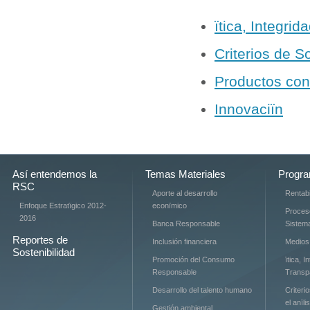
ïtica, Integri
Criterios de So
Productos con
Innovaciïn
Así entendemos la
Temas Materiales
Progra
RSC
Aporte al desarrollo
Rentabi
Enfoque Estratïgico 2012-
econïmico
Proces
2016
Banca Responsable
Sistem
Reportes de
Inclusión financiera
Medios
Sostenibilidad
Promoción del Consumo
ïtica, I
Responsable
Transp
Desarrollo del talento humano
Criteri
el anïli
Gestión ambiental