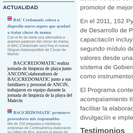
promotor de mejore
ACTUALIDAD
BAC Credomatic coloca a
En el 2011, 152 P
dispociïn nuevo seguro que ayudarï
de Desarrollo de P
a tratar cïncer de mama
Con el fin de darle una alternativa a
capacitaciïn inclu
quienes padecen del cïncer de mama,
el BAC-Credomatic lanzï hoy el nuevo
segundo mïdulo de
ïSeguro Autoexpedible de Cïncer de
Mamaï.
valores desde una 
BAC|CREDOMATIC realiza
sistema de Gobiern
jornada de limpieza de playa junto
ANCON
Colaboradores de
como instrumentos
BAC|CREDOMATIC junto a sus
familiares y personal de ANCïN,
El Programa conte
trabajaron en equipo durante la
jornada de limpieza de la playa del
acompaïamiento tï
Malecïn
facilitar la elabo
BAC|CREDOMATIC promueve
divulgaciïn e impl
proveedores mïs responsables
Mïs de 150 pequeïas y medianas
empresas de Centroamïrica elaboraron
Testimonios
su cïdigo de ïtica, gracias al apoyo de