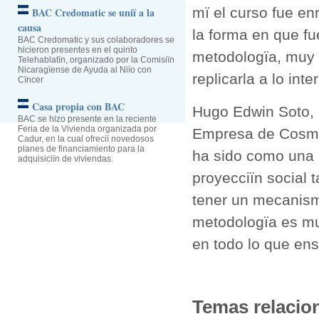
mï el curso fue en
BAC Credomatic se uniï a la
causa
la forma en que fu
BAC Credomatic y sus colaboradores se
hicieron presentes en el quinto
metodologïa, muy 
Telehablatïn, organizado por la Comisiïn
Nicaragïense de Ayuda al Niïo con
replicarla a lo int
Cïncer
Casa propia con BAC
Hugo Edwin Soto, 
BAC se hizo presente en la reciente
Feria de la Vivienda organizada por
Empresa de Cosmït
Cadur, en la cual ofreciï novedosos
planes de financiamiento para la
ha sido como una 
adquisiciïn de viviendas.
proyecciïn social 
tener un mecanismo
metodologïa es muy
en todo lo que ens
Temas relacio