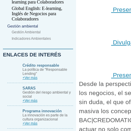
learning para Colaboradores
Global English: E-learning,
Presen
Inglés de Negocios para
Colaboradores
Gestión ambiental
Gestión Ambiental
Indicadores Ambientales
Divulg
ENLACES DE INTERÉS
Crédito responsable
La política de "Responsable
Lending"
Presen
+Ver más
Desde la perspecti
SARAS
los negocios, el 
Gestión del riesgo ambiental y
social
+Ver más
sin duda, el que 
masiva los concep
Programa innovación
La innovación es parte de la
BAC|CREDOMATIC 
cultura organizacional
+Ver más
actuar no solo co