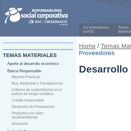
Así entendemos
Temas
la RSC
Materia
Home
/
Temas Mat
Proveedores
TEMAS MATERIALES
Aporte al desarrollo econïmico
Desarrollo
Banca Responsable
Mejores Practicas
ïtica, Integridad y Transparencia
Criterios de sostenibilidad en el
anïlisis de riesgo crediticio
Crédito responsable
Desarrollo de Proveedores
Productos con valor
social/ambiental
Innovaciïn