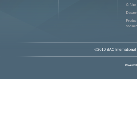
Crïdito
Desarr
Produc
social/
©2010 BAC International