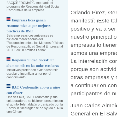
BAC|CREDOMATIC, mediante el
programa de Responsabilidad Social
Corporativa de la empresa.
Orlando Pïrez, Ge
Empresas ticas ganan
manifestï: ïEste t
reconocimiento por mejores
positivo y va a s
prïcticas de RSE
Seis empresas costarricenses se
nuestro principal o
hicieron merecedoras del
"Reconocimiento a las Mejores Prïcticas
empresas lo tienen
de Responsabilidad Social Empresarial
2011 Ediciïn Amïrica Latina"
somos una empresa
Responsabilidad Social: un
La interrelaciïn c
alumno mïs en las aulas escolares
porque son activi
Iniciativas pretenden evitar deserciïn
escolar e incentivar amor por el
otras empresas y 
conocimiento.
a continuar en con
BAC Credomatic apoya a niïos
con cïncer
participantes de n
Una vez mïs, BAC Credomatic y sus
colaboradores se hicieron presentes en
Juan Carlos Almei
el quinto Telehablatïn organizado por la
Comisiïn Nicaragïense de Ayuda al Niïo
con Cïncer
General en El Sal