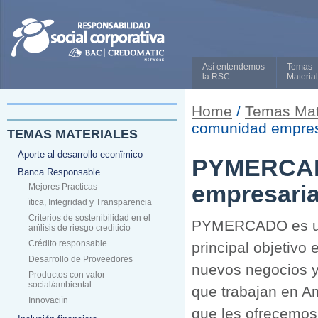
Así entendemos
Temas
la RSC
Materia
Home
/
Temas Mat
comunidad empresa
TEMAS MATERIALES
Aporte al desarrollo econïmico
PYMERCAD
Banca Responsable
empresaria
Mejores Practicas
ïtica, Integridad y Transparencia
Criterios de sostenibilidad en el
PYMERCADO es una 
anïlisis de riesgo crediticio
Crédito responsable
principal objetivo
Desarrollo de Proveedores
nuevos negocios y 
Productos con valor
social/ambiental
que trabajan en Am
Innovaciïn
que les ofrecemo