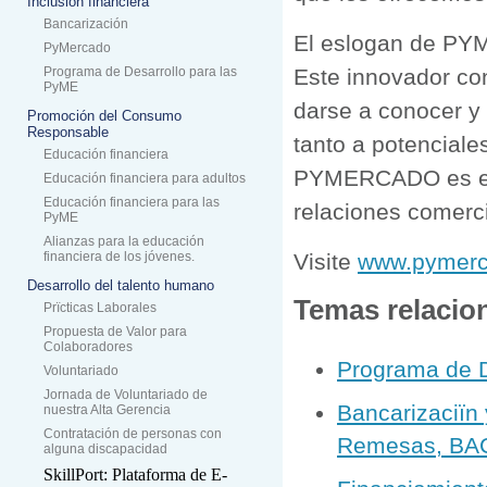
Inclusión financiera
Bancarización
El eslogan de PYM
PyMercado
Programa de Desarrollo para las
Este innovador co
PyME
darse a conocer y 
Promoción del Consumo
Responsable
tanto a potenciale
Educación financiera
PYMERCADO es el s
Educación financiera para adultos
Educación financiera para las
relaciones comerci
PyME
Alianzas para la educación
financiera de los jóvenes.
Visite
www.pymer
Desarrollo del talento humano
Temas relacio
Prïcticas Laborales
Propuesta de Valor para
Colaboradores
Programa de D
Voluntariado
Jornada de Voluntariado de
Bancarizaciïn
nuestra Alta Gerencia
Contratación de personas con
Remesas, BA
alguna discapacidad
SkillPort: Plataforma de E-