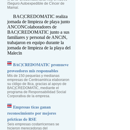
ïSeguro Autoexpedible de Cïncer de
Mamaï.
BAC|CREDOMATIC realiza
jornada de limpieza de playa junto
ANCON
Colaboradores de
BAC|CREDOMATIC junto a sus
familiares y personal de ANCïN,
trabajaron en equipo durante la
jornada de limpieza de la playa del
Malecïn
BAC|CREDOMATIC promueve
proveedores mïs responsables
Mïs de 150 pequeïas y medianas
empresas de Centroamïrica elaboraron
su cïdigo de ïtica, gracias al apoyo de
BAC|CREDOMATIC, mediante el
programa de Responsabilidad Social
Corporativa de la empresa.
Empresas ticas ganan
reconocimiento por mejores
prïcticas de RSE
Seis empresas costarricenses se
hicieron merecedoras del