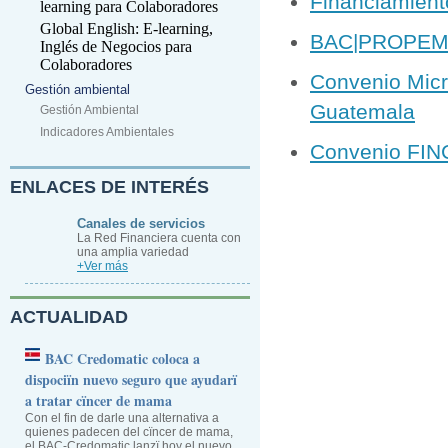
Financiamiento
learning para Colaboradores
Global English: E-learning,
BAC|PROPEMI,
Inglés de Negocios para
Colaboradores
Convenio Micr
Gestión ambiental
Guatemala
Gestión Ambiental
Indicadores Ambientales
Convenio FINC
ENLACES DE INTERÉS
Canales de servicios
La Red Financiera cuenta con
una amplia variedad
+Ver más
ACTUALIDAD
BAC Credomatic coloca a
dispociïn nuevo seguro que ayudarï
a tratar cïncer de mama
Con el fin de darle una alternativa a
quienes padecen del cïncer de mama,
el BAC-Credomatic lanzï hoy el nuevo