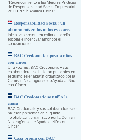
"Reconocimiento a las Mejores Prïcticas
de Responsabilidad Social Empresarial
2011 Ediciïn Amïrica Latina"
Responsabilidad Social: un
alumno mïs en las aulas escolares
Iniciativas pretenden evitar deserciïn
escolar e incentivar amor por el
conocimiento.
BAC Credomatic apoya a niïos
con cïncer
Una vez mïs, BAC Credomatic y sus
colaboradores se hicieron presentes en
el quinto Telehablatïn organizado por la
Comisiïn Nicaragïense de Ayuda al Niïo
con Cïncer
BAC Credomatic se uniï a la
causa
BAC Credomatic y sus colaboradores se
hicieron presentes en el quinto
Telehablatïn, organizado por la Comisiïn
Nicaragïense de Ayuda al Niïo con
Cïncer
Casa propia con BAC