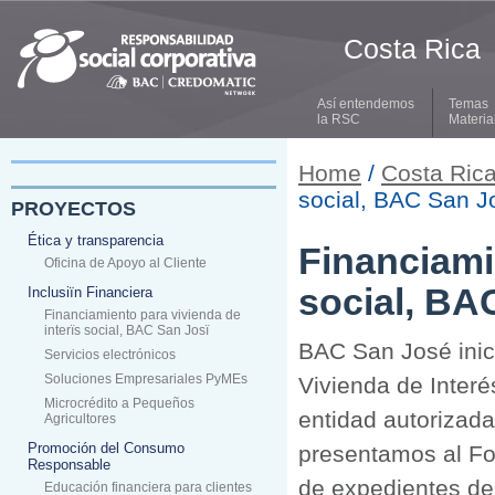
Costa Rica
Así entendemos
Temas
la RSC
Materia
Home
/
Costa Ric
social, BAC San J
PROYECTOS
Ética y transparencia
Financiami
Oficina de Apoyo al Cliente
social, BA
Inclusiïn Financiera
Financiamiento para vivienda de
interïs social, BAC San Josï
BAC San José inic
Servicios electrónicos
Soluciones Empresariales PyMEs
Vivienda de Inter
Microcrédito a Pequeños
entidad autorizada
Agricultores
Promoción del Consumo
presentamos al Fo
Responsable
de expedientes de
Educación financiera para clientes