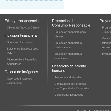
Ética y transparencia
Promoción del
Proyec
Consumo Responsable
Oficina de Apoyo al Cliente
Progra
Educación financiera para
Junior
Inclusión Financiera
clientes
Convivi
Servicios electrónicos
Educación financiera a
infanti
colaboradores
recolec
Soluciones Empresariales
PyMEs
Educación financiera a
Promoci
estudiantes
Microcrédito a Pequeños
Agricultores
Desarrollo del talento
humano
Galeria de Imágenes
Programa salud y vida
Galeria de Imágenes
voluntariado
Contratación de Personas
con Capacidades Especiales
Colaborador Destacado