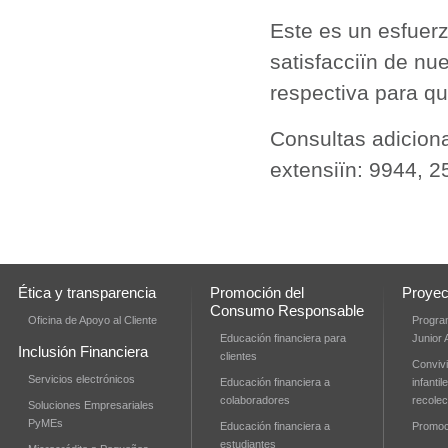
Este es un esfuerz
satisfacciïn de nu
respectiva para qu
Consultas adiciona
extensiïn: 9944, 2
Ética y transparencia
Promoción del
Proyec
Consumo Responsable
Oficina de Apoyo al Cliente
Progra
Educación financiera para
Junior
Inclusión Financiera
clientes
Convivi
Servicios electrónicos
Educación financiera a
infanti
colaboradores
recolec
Soluciones Empresariales
PyMEs
Educación financiera a
Promoci
estudiantes