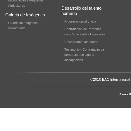
Microcrédito a Pequeños
Agricultores
Desarrollo del talento
humano
Galeria de Imágenes
Programa salud y vida
Galeria de Imágenes
voluntariado
Contratación de Personas
con Capacidades Especiales
Colaborador Destacado
Testimonio - Contrataciïn de
personas con alguna
discapacidad
©2010 BAC International