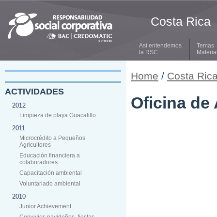
Costa Rica
Así entendemos
Temas
la RSC
Materia
Home
/
Costa Ric
ACTIVIDADES
Oficina de
2012
Limpieza de playa Guacalillo
2011
Microcrédito a Pequeños
Agricultores
Educación financiera a
colaboradores
Capacitación ambiental
Voluntariado ambiental
2010
Junior Achievement