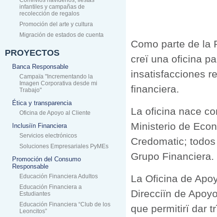
Convivios navideños, fiestas
infantiles y campañas de
recolección de regalos
Promoción del arte y cultura
Migración de estados de cuenta
Como parte de la P
PROYECTOS
creï una oficina p
Banca Responsable
insatisfacciones r
Campaïa "Incrementando la
Imagen Corporativa desde mi
financiera.
Trabajo"
Ética y transparencia
La oficina nace co
Oficina de Apoyo al Cliente
Ministerio de Eco
Inclusiïn Financiera
Servicios electrónicos
Credomatic; todos 
Soluciones Empresariales PyMEs
Grupo Financiera.
Promoción del Consumo
Responsable
Educación Financiera Adultos
La Oficina de Apoy
Educación Financiera a
Direcciïn de Apoyo
Estudiantes
Educación Financiera “Club de los
que permitirï dar t
Leoncitos”