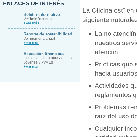
ENLACES DE INTERÉS
La Oficina estï en
Boletín informativo
siguiente naturale
Ver boletïn mensual
+Ver más
La no atenciï
Reporte de sostenibilidad
Ver memoria anual
nuestros servi
+Ver más
atenciïn.
Educación financiera
Cursos en línea para Adultos,
Jóvenes y PyMEs
Prïcticas que 
+Ver más
hacia usuarios
Actividades qu
reglamentos qu
Problemas rei
raïz del uso d
Cualquier inco