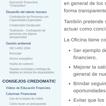
en general de los 
Educación Financiera
“Chanchitos”
forma transparent
Desarrollo del talento humano
Contratación de Personas con
Capacidades Especiales
Tambiïn pretende s
Colaborador Destacado
actuar como concili
Testimonio - Contrataciïn de
personas con alguna
discapacidad
La Oficina tiene c
Gestión ambiental
ISO 14001:2004
Ser ejemplo de
Reciclaje
financiero.
Ahorro energético
Huella de carbono
Mejorar la sati
Tarjetas recicladas y entrega de
tarjetas en bolsas bio-degradables
general de nue
CONSEJOS CREDOMATIC
Brindar segui
Videos de Educación Financiera
oportunidades 
Columnas Financieras
Uso de la tarjeta de crïdito
Evitar que lo
Cómo hacer un presupuesto