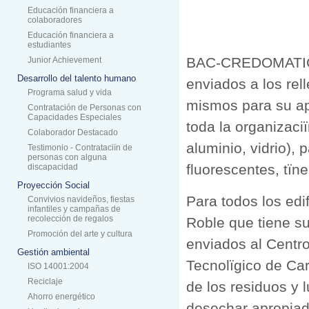
Educación financiera a
colaboradores
Educación financiera a
estudiantes
BAC-CREDOMATIC, t
Junior Achievement
Desarrollo del talento humano
enviados a los rell
Programa salud y vida
mismos para su ap
Contratación de Personas con
Capacidades Especiales
toda la organizaciï
Colaborador Destacado
aluminio, vidrio), 
Testimonio - Contrataciïn de
personas con alguna
fluorescentes, tïne
discapacidad
Proyección Social
Para todos los edi
Convivios navideños, fiestas
infantiles y campañas de
recolección de regalos
Roble que tiene su
Promoción del arte y cultura
enviados al Centro
Gestión ambiental
Tecnolïgico de Car
ISO 14001:2004
Reciclaje
de los residuos y 
Ahorro energético
desechar apropiad