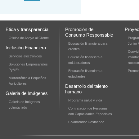
Ética y transparencia
Promoción del
Proyec
Consumo Responsable
Oficina de Apoyo al Cliente
Progra
Educación financiera para
Junior
Inclusión Financiera
clientes
Convivi
Servicios electrónicos
Educación financiera a
infanti
colaboradores
recolec
Soluciones Empresariales
PyMEs
Educación financiera a
Promoci
estudiantes
Microcrédito a Pequeños
Agricultores
Desarrollo del talento
humano
Galeria de Imágenes
Programa salud y vida
Galeria de Imágenes
voluntariado
Contratación de Personas
con Capacidades Especiales
Colaborador Destacado