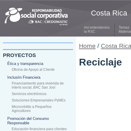
Costa Rica
Así entendemos
Temas
la RSC
Materia
Home
/
Costa Ric
PROYECTOS
Reciclaje
Ética y transparencia
Oficina de Apoyo al Cliente
Inclusiïn Financiera
Financiamiento para vivienda de
interïs social, BAC San Josï
Servicios electrónicos
Soluciones Empresariales PyMEs
Microcrédito a Pequeños
Agricultores
Promoción del Consumo
Responsable
Educación financiera para clientes