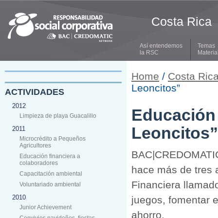
Costa Rica
Así entendemos
Temas
la RSC
Materia
Home
/
Costa Ric
Leoncitos”
ACTIVIDADES
2012
Educación 
Limpieza de playa Guacalillo
Leoncitos”
2011
Microcrédito a Pequeños
Agricultores
BAC|CREDOMATIC ap
Educación financiera a
colaboradores
hace más de tres
Capacitación ambiental
Financiera llamado
Voluntariado ambiental
2010
juegos, fomentar 
Junior Achievement
ahorro.