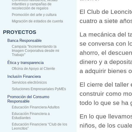
Convivios navideños, fiestas
infantiles y campañas de
recolección de regalos
El Club de Leoncit
Promoción del arte y cultura
cuatro a siete añ
Migración de estados de cuenta
PROYECTOS
La mecánica del ta
Banca Responsable
se conversa con l
Campaïa "Incrementando la
Imagen Corporativa desde mi
ahorro, el descuen
Trabajo"
dinero y a deposit
Ética y transparencia
Oficina de Apoyo al Cliente
a adquirir bienes 
Inclusiïn Financiera
Servicios electrónicos
El cierre del tall
Soluciones Empresariales PyMEs
construir como mor
Promoción del Consumo
Responsable
todo lo que se ha
Educación Financiera Adultos
Educación Financiera a
En lo que llevamo
Estudiantes
niños, de los cual
Educación Financiera “Club de los
Leoncitos”