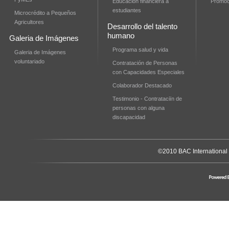
Educación financiera a
Promoci
estudiantes
Microcrédito a Pequeños
Agricultores
Desarrollo del talento
humano
Galeria de Imágenes
Programa salud y vida
Galeria de Imágenes
voluntariado
Contratación de Personas
con Capacidades Especiales
Colaborador Destacado
Testimonio - Contrataciïn de
personas con alguna
discapacidad
©2010 BAC International