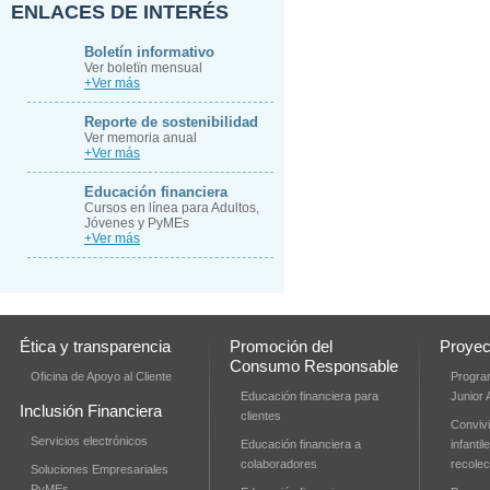
ENLACES DE INTERÉS
Boletín informativo
Ver boletïn mensual
+Ver más
Reporte de sostenibilidad
Ver memoria anual
+Ver más
Educación financiera
Cursos en línea para Adultos,
Jóvenes y PyMEs
+Ver más
Ética y transparencia
Promoción del
Proyec
Consumo Responsable
Oficina de Apoyo al Cliente
Progra
Educación financiera para
Junior
Inclusión Financiera
clientes
Convivi
Servicios electrónicos
Educación financiera a
infanti
colaboradores
recolec
Soluciones Empresariales
PyMEs