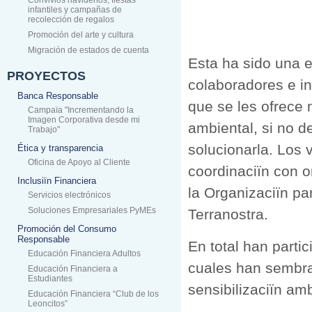
Convivios navideños, fiestas
infantiles y campañas de
recolección de regalos
Promoción del arte y cultura
Migración de estados de cuenta
Esta ha sido una e
PROYECTOS
colaboradores e in
Banca Responsable
que se les ofrece 
Campaïa "Incrementando la
Imagen Corporativa desde mi
ambiental, si no d
Trabajo"
solucionarla. Los 
Ética y transparencia
Oficina de Apoyo al Cliente
coordinaciïn con 
Inclusiïn Financiera
la Organizaciïn pa
Servicios electrónicos
Soluciones Empresariales PyMEs
Terranostra.
Promoción del Consumo
Responsable
En total han part
Educación Financiera Adultos
cuales han sembrad
Educación Financiera a
Estudiantes
sensibilizaciïn amb
Educación Financiera “Club de los
Leoncitos”