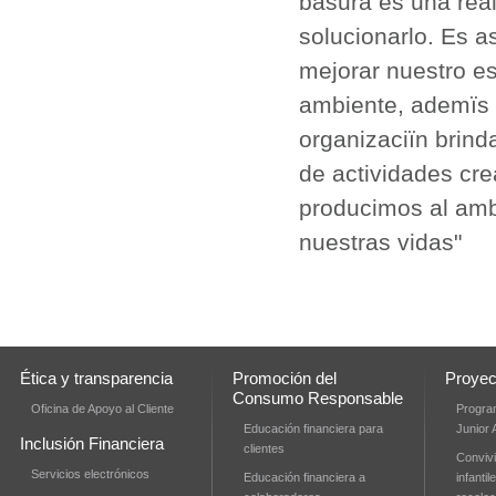
basura es una rea
solucionarlo. Es 
mejorar nuestro es
ambiente, ademïs 
organizaciïn brind
de actividades cr
producimos al amb
nuestras vidas"
Ética y transparencia
Promoción del
Proyec
Consumo Responsable
Oficina de Apoyo al Cliente
Progra
Educación financiera para
Junior
Inclusión Financiera
clientes
Convivi
Servicios electrónicos
Educación financiera a
infanti