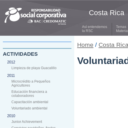
Costa Rica
Así entendemos
Temas
la RSC
Materia
Home
/
Costa Ric
ACTIVIDADES
Voluntaria
2012
Limpieza de playa Guacalillo
2011
Microcrédito a Pequeños
Agricultores
Educación financiera a
colaboradores
Capacitación ambiental
Voluntariado ambiental
2010
Junior Achievement