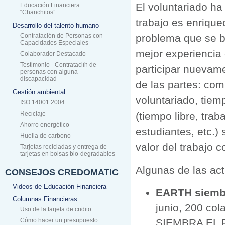
El voluntariado ha
Educación Financiera
“Chanchitos”
trabajo es enriquec
Desarrollo del talento humano
Contratación de Personas con
problema que se bu
Capacidades Especiales
mejor experiencia 
Colaborador Destacado
Testimonio - Contrataciïn de
participar nuevame
personas con alguna
discapacidad
de las partes: com
Gestión ambiental
voluntariado, tiem
ISO 14001:2004
Reciclaje
(tiempo libre, tra
Ahorro energético
estudiantes, etc.)
Huella de carbono
valor del trabajo c
Tarjetas recicladas y entrega de
tarjetas en bolsas bio-degradables
Algunas de las act
CONSEJOS CREDOMATIC
Videos de Educación Financiera
EARTH siembr
Columnas Financieras
junio, 200 col
Uso de la tarjeta de crïdito
Cómo hacer un presupuesto
SIEMBRA EL F