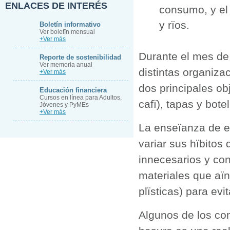
ENLACES DE INTERÉS
consumo, y el 
y rïos.
Boletín informativo
Ver boletïn mensual
+Ver más
Durante el mes de 
Reporte de sostenibilidad
Ver memoria anual
distintas organiza
+Ver más
dos principales ob
Educación financiera
Cursos en línea para Adultos,
cafï), tapas y botel
Jóvenes y PyMEs
+Ver más
La enseïanza de e
variar sus hïbitos
innecesarios y con
materiales que aïn
plïsticas) para evi
Algunos de los com