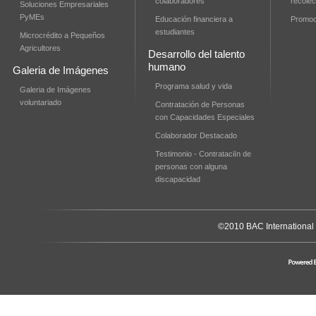
colaboradores
recolec
Soluciones Empresariales
PyMEs
Educación financiera a
Promoci
estudiantes
Microcrédito a Pequeños
Agricultores
Desarrollo del talento
humano
Galeria de Imágenes
Programa salud y vida
Galeria de Imágenes
voluntariado
Contratación de Personas
con Capacidades Especiales
Colaborador Destacado
Testimonio - Contrataciïn de
personas con alguna
discapacidad
©2010 BAC International