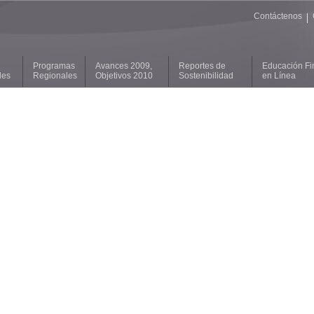
Contáctenos
|
Programas
Avances 2009,
Reportes de
Educación Fi
les
Regionales
Objetivos 2010
Sostenibilidad
en Línea