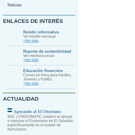
Noticias
ENLACES DE INTERÉS
Boletín informativo
Ver boletïn mensual
+Ver más
Reporte de sostenibilidad
Ver memoria anual
+Ver más
Educación financiera
Cursos en línea para Adultos,
Jóvenes y PyMEs
+Ver más
ACTUALIDAD
Apoyando al ECOturismo
BAC | CREDOMATIC colaborï al apoyar
e impulsar el Ecoturismo en El Salvador,
especïficamente en el pueblo de
Nahuizlaco.