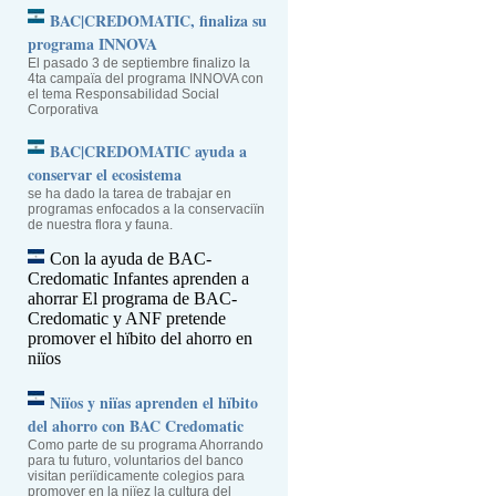
BAC|CREDOMATIC, finaliza su
programa INNOVA
El pasado 3 de septiembre finalizo la
4ta campaïa del programa INNOVA con
el tema Responsabilidad Social
Corporativa
BAC|CREDOMATIC ayuda a
conservar el ecosistema
se ha dado la tarea de trabajar en
programas enfocados a la conservaciïn
de nuestra flora y fauna.
Con la ayuda de BAC-
Credomatic Infantes aprenden a
ahorrar
El programa de BAC-
Credomatic y ANF pretende
promover el hïbito del ahorro en
niïos
Niïos y niïas aprenden el hïbito
del ahorro con BAC Credomatic
Como parte de su programa Ahorrando
para tu futuro, voluntarios del banco
visitan periïdicamente colegios para
promover en la niïez la cultura del