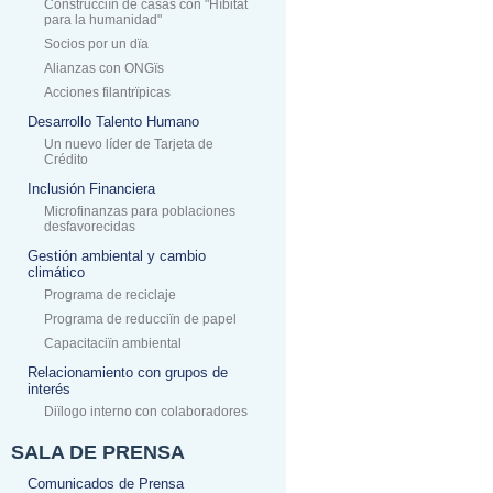
Construcciïn de casas con "Hïbitat
para la humanidad"
Socios por un dïa
Alianzas con ONGïs
Acciones filantrïpicas
Desarrollo Talento Humano
Un nuevo líder de Tarjeta de
Crédito
Inclusión Financiera
Microfinanzas para poblaciones
desfavorecidas
Gestión ambiental y cambio
climático
Programa de reciclaje
Programa de reducciïn de papel
Capacitaciïn ambiental
Relacionamiento con grupos de
interés
Diïlogo interno con colaboradores
SALA DE PRENSA
Comunicados de Prensa