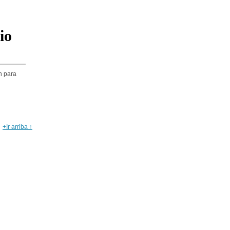
io
n para
+Ir arriba ↑