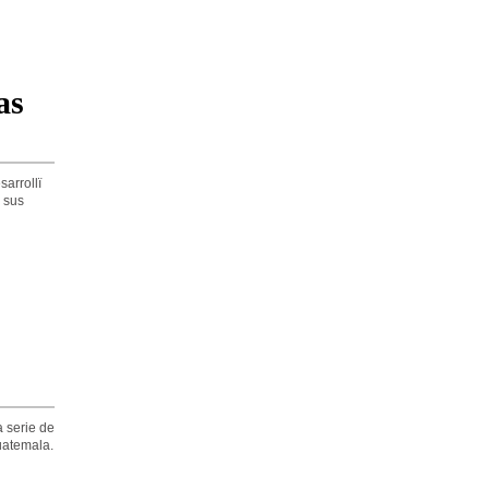
as
arrollï
 sus
 serie de
uatemala.