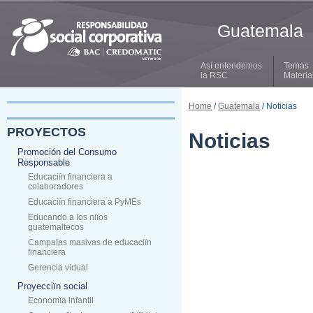
Guatemala
Así entendemos
Temas
la RSC
Materia
Home
/
Guatemala
/ Noticias
PROYECTOS
Noticias
Promoción del Consumo
Responsable
Educaciïn financiera a
colaboradores
Educaciïn financiera a PyMEs
Educando a los niïos
guatemaltecos
Campaïas masivas de educaciïn
financiera
Gerencia virtual
Proyecciïn social
Economïa infantil