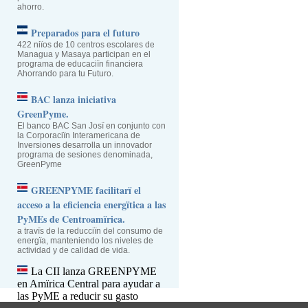
ahorro.
Preparados para el futuro
422 niïos de 10 centros escolares de
Managua y Masaya participan en el
programa de educaciïn financiera
Ahorrando para tu Futuro.
BAC lanza iniciativa
GreenPyme.
El banco BAC San Josï en conjunto con
la Corporaciïn Interamericana de
Inversiones desarrolla un innovador
programa de sesiones denominada,
GreenPyme
GREENPYME facilitarï el
acceso a la eficiencia energïtica a las
PyMEs de Centroamïrica.
a travïs de la reducciïn del consumo de
energïa, manteniendo los niveles de
actividad y de calidad de vida.
La CII lanza GREENPYME
en Amïrica Central para ayudar a
las PyME a reducir su gasto