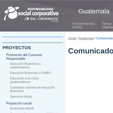
Guatemala
Así entendemos
Temas
la RSC
Materia
Home
/
Guatemala
/ Comunicado
PROYECTOS
Comunicado
Promoción del Consumo
Responsable
Educaciïn financiera a
colaboradores
Educaciïn financiera a PyMEs
Educando a los niïos
guatemaltecos
Campaïas masivas de educaciïn
financiera
Gerencia virtual
Proyecciïn social
Economïa infantil