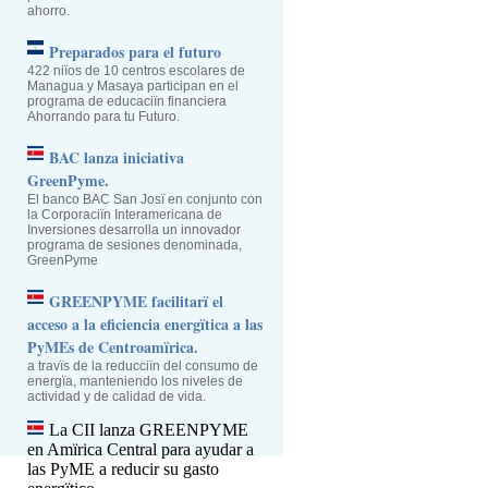
ahorro.
Preparados para el futuro
422 niïos de 10 centros escolares de
Managua y Masaya participan en el
programa de educaciïn financiera
Ahorrando para tu Futuro.
BAC lanza iniciativa
GreenPyme.
El banco BAC San Josï en conjunto con
la Corporaciïn Interamericana de
Inversiones desarrolla un innovador
programa de sesiones denominada,
GreenPyme
GREENPYME facilitarï el
acceso a la eficiencia energïtica a las
PyMEs de Centroamïrica.
a travïs de la reducciïn del consumo de
energïa, manteniendo los niveles de
actividad y de calidad de vida.
La CII lanza GREENPYME
en Amïrica Central para ayudar a
las PyME a reducir su gasto