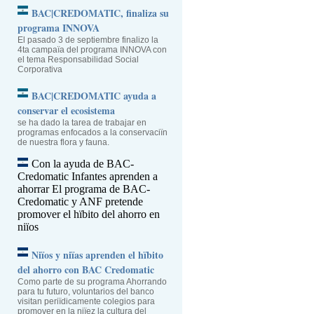
BAC|CREDOMATIC, finaliza su
programa INNOVA
El pasado 3 de septiembre finalizo la
4ta campaïa del programa INNOVA con
el tema Responsabilidad Social
Corporativa
BAC|CREDOMATIC ayuda a
conservar el ecosistema
se ha dado la tarea de trabajar en
programas enfocados a la conservaciïn
de nuestra flora y fauna.
Con la ayuda de BAC-
Credomatic Infantes aprenden a
ahorrar
El programa de BAC-
Credomatic y ANF pretende
promover el hïbito del ahorro en
niïos
Niïos y niïas aprenden el hïbito
del ahorro con BAC Credomatic
Como parte de su programa Ahorrando
para tu futuro, voluntarios del banco
visitan periïdicamente colegios para
promover en la niïez la cultura del