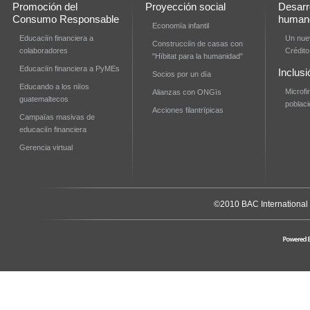
Promoción del
Proyección social
Desarro
Consumo Responsable
human
Economïa infantil
Educaciïn financiera a
Un nuev
Construcciïn de casas con
colaboradores
Crédito
"Hïbitat para la humanidad"
Educaciïn financiera a PyMEs
Inclusi
Socios por un dïa
Educando a los niïos
Microf
Alianzas con ONGïs
guatemaltecos
poblac
Acciones filantrïpicas
Campaïas masivas de
educaciïn financiera
Gerencia virtual
©2010 BAC International