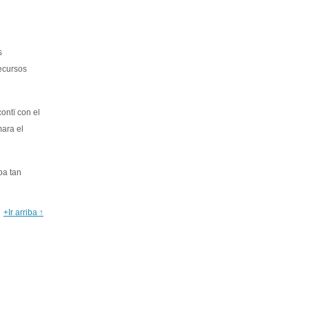
s
recursos
ontï con el
mara el
ba tan
+Ir arriba ↑