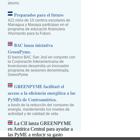
ahorro.
Preparados para el futuro
422 niïos de 10 centros escolares de
Managua y Masaya participan en el
programa de educaciïn financiera
Ahorrando para tu Futuro.
BAC lanza iniciativa
GreenPyme.
El banco BAC San Josï en conjunto con
la Corporaciïn Interamericana de
Inversiones desarrolla un innovador
programa de sesiones denominada,
GreenPyme
GREENPYME facilitarï el
acceso a la eficiencia energïtica a las
PyMEs de Centroamïrica.
a travïs de la reducciïn del consumo de
energïa, manteniendo los niveles de
actividad y de calidad de vida.
La CII lanza GREENPYME
en Amïrica Central para ayudar a
las PyME a reducir su gasto