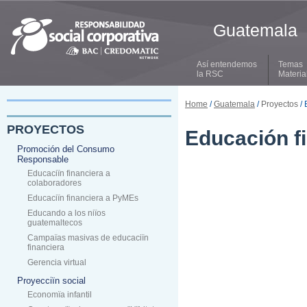
Guatemala
Así entendemos
Temas
la RSC
Materia
Home
/
Guatemala
/
Proyectos
/ 
PROYECTOS
Educación f
Promoción del Consumo
Responsable
Educaciïn financiera a
colaboradores
Educaciïn financiera a PyMEs
Educando a los niïos
guatemaltecos
Campaïas masivas de educaciïn
financiera
Gerencia virtual
Proyecciïn social
Economïa infantil