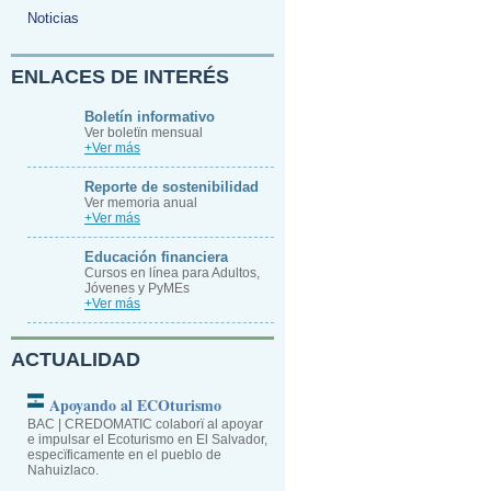
Noticias
ENLACES DE INTERÉS
Boletín informativo
Ver boletïn mensual
+Ver más
Reporte de sostenibilidad
Ver memoria anual
+Ver más
Educación financiera
Cursos en línea para Adultos,
Jóvenes y PyMEs
+Ver más
ACTUALIDAD
Apoyando al ECOturismo
BAC | CREDOMATIC colaborï al apoyar
e impulsar el Ecoturismo en El Salvador,
especïficamente en el pueblo de
Nahuizlaco.