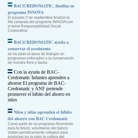
BAC|CREDOMATIC, finaliza su
programa INNOVA
El pasado 3 de septiembre finalizo la
4ta campaïa del programa INNOVA con
el tema Responsabilidad Social
Corporativa
BAC|CREDOMATIC ayuda a
conservar el ecosistema
se ha dado la tarea de trabajar en
programas enfocados a la conservaciïn
de nuestra flora y fauna.
Con la ayuda de BAC-
Credomatic Infantes aprenden a
ahorrar
El programa de BAC-
Credomatic y ANF pretende
promover el hïbito del ahorro en
niïos
Niïos y niïas aprenden el hïbito
del ahorro con BAC Credomatic
Como parte de su programa Ahorrando
para tu futuro, voluntarios del banco
visitan periïdicamente colegios para
promover en la niïez la cultura del