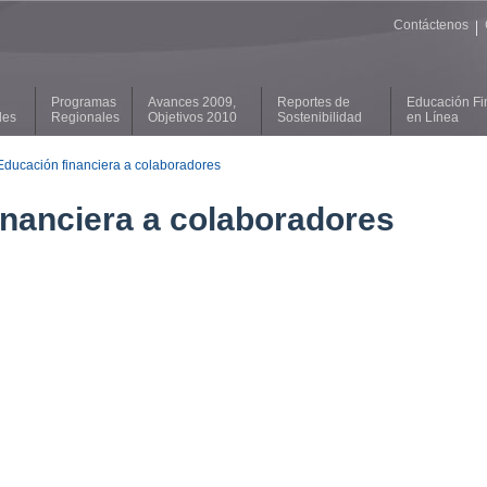
Contáctenos
|
Programas
Avances 2009,
Reportes de
Educación Fi
les
Regionales
Objetivos 2010
Sostenibilidad
en Línea
Educación financiera a colaboradores
inanciera a colaboradores