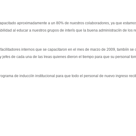
capacitado aproximadamente a un 80% de nuestros colaboradores, ya que estamo
ilidad al educar a nuestros grupos de interïs que la buena administraciïn de los 
 facilitadores internos que se capacitaron en el mes de marzo de 2009, tambiïn se c
y jefes de cada una de las ïreas quienes dieron el tiempo para que su personal to
programa de inducciïn institucional para que todo el personal de nuevo ingreso reci