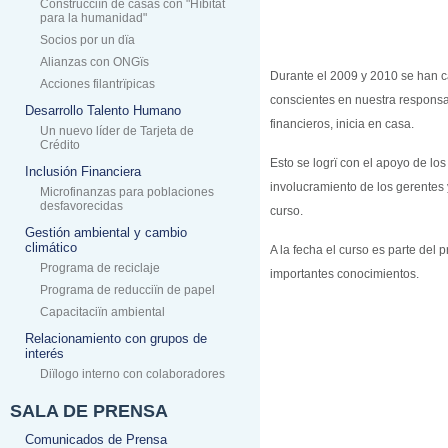
Construcciïn de casas con "Hïbitat
para la humanidad"
Socios por un dïa
Alianzas con ONGïs
Durante el 2009 y 2010 se han 
Acciones filantrïpicas
conscientes en nuestra responsab
Desarrollo Talento Humano
financieros, inicia en casa.
Un nuevo líder de Tarjeta de
Crédito
Esto se logrï con el apoyo de los
Inclusión Financiera
involucramiento de los gerentes 
Microfinanzas para poblaciones
desfavorecidas
curso.
Gestión ambiental y cambio
climático
A la fecha el curso es parte del 
Programa de reciclaje
importantes conocimientos.
Programa de reducciïn de papel
Capacitaciïn ambiental
Relacionamiento con grupos de
interés
Diïlogo interno con colaboradores
SALA DE PRENSA
Comunicados de Prensa