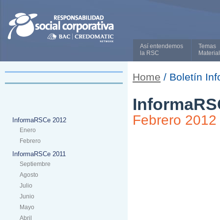
Así entendemos
Temas
la RSC
Materia
Home
/ Boletín In
InformaRS
Febrero 2012
InformaRSCe 2012
Enero
Febrero
InformaRSCe 2011
Septiembre
Agosto
Julio
Junio
Mayo
Abril