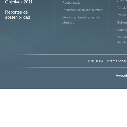
y Socia
Objetivos 2011
Responsable
Fortal
Desarrollo del talento humano
Reportes de
Product
sostenibilidad
Gestión ambiental y cambio
climático
Gobier
Sistem
Cumpli
Regulat
©2010 BAC International