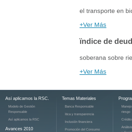
el transporte en b
+Ver Más
ïndice de deu
soberana sobre ri
+Ver Más
Así aplicamos la RSC.
Temas Materiales
Progra
Modelo de Gestión
Banca Responsable
Manejo
Responsable
riesgo
ïtica y transparencia
Así aplicamos la RSC
Crédit
Inclusión financiera
Análisi
Avances 2010
Promoción del Consumo