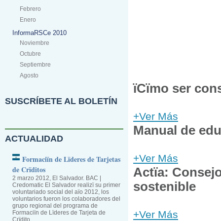
Febrero
Enero
InformaRSCe 2010
Noviembre
Octubre
Septiembre
Agosto
ïCïmo ser con
SUSCRÍBETE AL BOLETÍN
+Ver Más
Manual de edu
ACTUALIDAD
+Ver Más
Formaciïn de Lïderes de Tarjetas
de Crïditos
Actïa: Consej
2 marzo 2012, El Salvador. BAC |
sostenible
Credomatic El Salvador realizï su primer
voluntariado social del aïo 2012, los
voluntarios fueron los colaboradores del
grupo regional del programa de
+Ver Más
Formaciïn de Lïderes de Tarjeta de
Crïdito