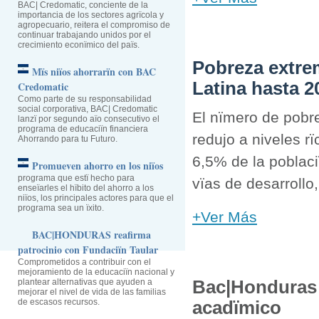
BAC| Credomatic, conciente de la
importancia de los sectores agrïcola y
agropecuario, reitera el compromiso de
continuar trabajando unidos por el
crecimiento econïmico del païs.
Pobreza extrem
Mïs niïos ahorrarïn con BAC
Latina hasta 2
Credomatic
Como parte de su responsabilidad
social corporativa, BAC| Credomatic
El nïmero de pobre
lanzï por segundo aïo consecutivo el
programa de educaciïn financiera
redujo a niveles rï
Ahorrando para tu Futuro.
6,5% de la poblaci
Promueven ahorro en los niïos
programa que estï hecho para
vïas de desarrollo
enseïarles el hïbito del ahorro a los
niïos, los principales actores para que el
programa sea un ïxito.
+Ver Más
BAC|HONDURAS reafirma
patrocinio con Fundaciïn Taular
Comprometidos a contribuir con el
mejoramiento de la educaciïn nacional y
plantear alternativas que ayuden a
Bac|Honduras 
mejorar el nivel de vida de las familias
de escasos recursos.
acadïmico