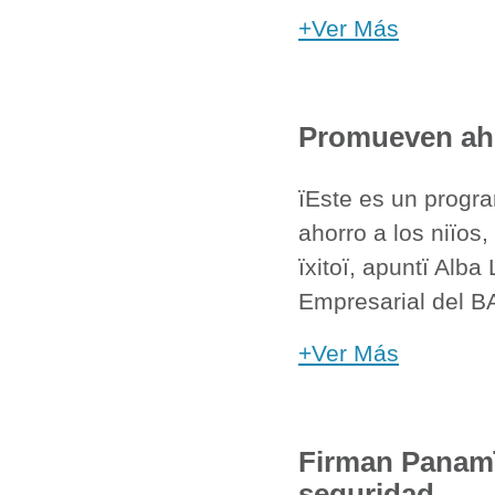
+Ver Más
Promueven aho
ïEste es un progra
ahorro a los niïos
ïxitoï, apuntï Alb
Empresarial del B
+Ver Más
Firman Panamï
seguridad