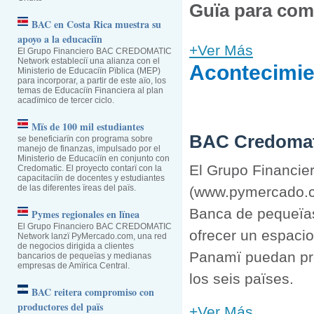
Guïa para com
BAC en Costa Rica muestra su
apoyo a la educaciïn
+Ver Más
El Grupo Financiero BAC CREDOMATIC
Network estableciï una alianza con el
Acontecimie
Ministerio de Educaciïn Pïblica (MEP)
para incorporar, a partir de este aïo, los
temas de Educaciïn Financiera al plan
acadïmico de tercer ciclo.
Mïs de 100 mil estudiantes
BAC Credomati
se beneficiarïn con programa sobre
manejo de finanzas, impulsado por el
Ministerio de Educaciïn en conjunto con
El Grupo Financie
Credomatic. El proyecto contarï con la
capacitaciïn de docentes y estudiantes
de las diferentes ïreas del païs.
(www.pymercado.co
Banca de pequeïas
Pymes regionales en lïnea
El Grupo Financiero BAC CREDOMATIC
ofrecer un espaci
Network lanzï PyMercado.com, una red
de negocios dirigida a clientes
Panamï puedan pro
bancarios de pequeïas y medianas
empresas de Amïrica Central.
los seis païses.
BAC reitera compromiso con
productores del païs
+Ver Más