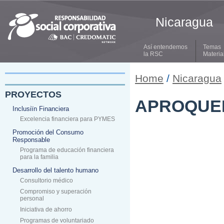
Nicaragua
Así entendemos
Temas
la RSC
Materia
Home
/
Nicaragua
PROYECTOS
APROQUEN 
Inclusiïn Financiera
Excelencia financiera para PYMES
Promoción del Consumo
Responsable
Programa de educación financiera
para la familia
Desarrollo del talento humano
Consultorio médico
Compromiso y superación
personal
Iniciativa de ahorro
Programas de voluntariado