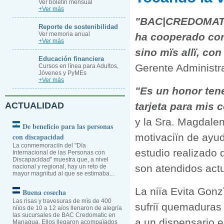
Ver boletïn mensual
+Ver más
"BAC|CREDOMATIC 
Reporte de sostenibilidad
Ver memoria anual
ha cooperado con
+Ver más
sino mïs allï, con
Educación financiera
Gerente Administr
Cursos en línea para Adultos,
Jóvenes y PyMEs
+Ver más
"Es un honor tene
ACTUALIDAD
tarjeta para mis 
y la Sra. Magdalena
De beneficio para las personas
con discapacidad
motivaciïn de ayud
La conmemoraciïn del "Dïa
estudio realizado
Internacional de las Personas con
Discapacidad" muestra que, a nivel
son atendidos ac
nacional y regional, hay un reto de
mayor magnitud al que se estimaba...
La niïa Evita Gonz
Buena cosecha
Las risas y travesuras de mïs de 400
sufriï quemaduras 
niïos de 10 a 12 aïos llenaron de alegrïa
las sucursales de BAC Credomatic en
a un dispensario e
Managua. Ellos llegaron acompaïados