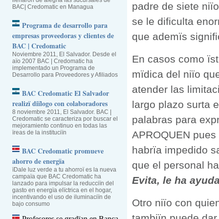
llenaron de alegrïa las sucursales de
padre de siete ni
BAC| Credomatic en Managua
se le dificulta en
Programa de desarrollo para
empresas proveedoras y clientes de
que ademïs signifi
BAC | Credomatic
Noviembre 2011, El Salvador. Desde el
En casos como ïst
aïo 2007 BAC | Credomatic ha
implementado un Programa de
mïdica del niïo q
Desarrollo para Proveedores y Afiliados
atender las limita
BAC Credomatic El Salvador
realizï diïlogo con colaboradores
largo plazo surta 
8 noviembre 2011, El Salvador. BAC |
palabras para expr
Credomatic se caracteriza por buscar el
mejoramiento continuo en todas las
ïreas de la instituciïn
APROQUEN pues la 
habrïa impedido sal
BAC Credomatic promueve
ahorro de energïa
que el personal ha
ïDale luz verde a tu ahorroï es la nueva
campaïa que BAC Credomatic ha
Evita, le ha ayud
lanzado para impulsar la reducciïn del
gasto en energïa elïctrica en el hogar,
incentivando el uso de iluminaciïn de
Otro niïo con quie
bajo consumo
tambiïn puede dar 
Profesores se gradïan en Banca