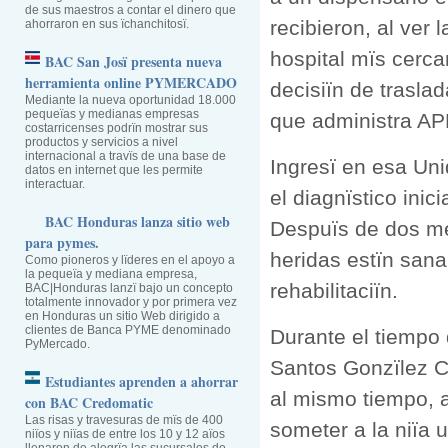
de sus maestros a contar el dinero que
recibieron, al ver
ahorraron en sus ïchanchitosï.
hospital mïs cerca
BAC San Josï presenta nueva
herramienta online PYMERCADO
decisiïn de trasl
Mediante la nueva oportunidad 18.000
pequeïas y medianas empresas
que administra 
costarricenses podrïn mostrar sus
productos y servicios a nivel
internacional a travïs de una base de
Ingresï en esa Uni
datos en internet que les permite
interactuar.
el diagnïstico ini
BAC Honduras lanza sitio web
Despuïs de dos me
para pymes.
heridas estïn sana
Como pioneros y lïderes en el apoyo a
la pequeïa y mediana empresa,
rehabilitaciïn.
BAC|Honduras lanzï bajo un concepto
totalmente innovador y por primera vez
en Honduras un sitio Web dirigido a
clientes de Banca PYME denominado
Durante el tiempo
PyMercado.
Santos Gonzïlez Cï
Estudiantes aprenden a ahorrar
al mismo tiempo, a
con BAC Credomatic
Las risas y travesuras de mïs de 400
someter a la niïa 
niïos y niïas de entre los 10 y 12 aïos