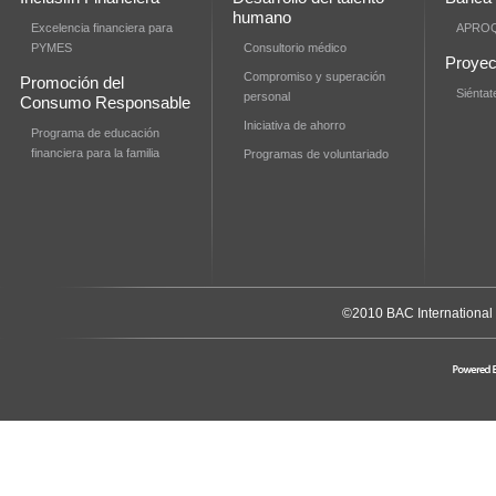
humano
Excelencia financiera para
APROQ
PYMES
Consultorio médico
Proyec
Compromiso y superación
Promoción del
Siéntat
personal
Consumo Responsable
Iniciativa de ahorro
Programa de educación
financiera para la familia
Programas de voluntariado
©2010 BAC International