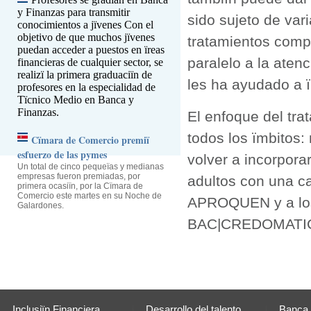
y Finanzas para transmitir
sido sujeto de vari
conocimientos a jïvenes
Con el
objetivo de que muchos jïvenes
tratamientos comp
puedan acceder a puestos en ïreas
paralelo a la atenc
financieras de cualquier sector, se
realizï la primera graduaciïn de
les ha ayudado a ï
profesores en la especialidad de
Tïcnico Medio en Banca y
Finanzas.
El enfoque del tr
todos los ïmbitos: 
Cïmara de Comercio premiï
esfuerzo de las pymes
volver a incorpora
Un total de cinco pequeïas y medianas
empresas fueron premiadas, por
adultos con una ca
primera ocasiïn, por la Cïmara de
Comercio este martes en su Noche de
APROQUEN y a los 
Galardones.
BAC|CREDOMATIC
Inclusiïn Financiera
Desarrollo del talento
Banca