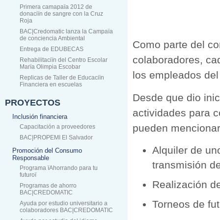
Primera camapaïa 2012 de
donaciïn de sangre con la Cruz
Roja
BAC|Credomatic lanza la Campaïa
de conciencia Ambiental
Como parte del co
Entrega de EDUBECAS
colaboradores, cad
Rehabilitaciïn del Centro Escolar
Marïa Olimpia Escobar
los empleados del 
Replicas de Taller de Educaciïn
Financiera en escuelas
Desde que dio inic
PROYECTOS
actividades para c
Inclusión financiera
pueden mencionar
Capacitación a proveedores
BAC|PROPEMI El Salvador
Alquiler de un
Promoción del Consumo
Responsable
transmisión de 
Programa ïAhorrando para tu
futuroï
Realización de
Programas de ahorro
BAC|CREDOMATIC
Torneos de fut
Ayuda por estudio universitario a
colaboradores BAC|CREDOMATIC