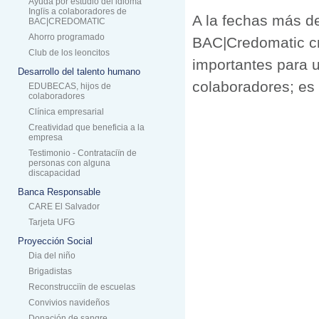
Ayuda por estudio del idioma
Inglïs a colaboradores de
A la fechas más de
BAC|CREDOMATIC
Ahorro programado
BAC|Credomatic cr
Club de los leoncitos
importantes para u
Desarrollo del talento humano
colaboradores; es
EDUBECAS, hijos de
colaboradores
Clínica empresarial
Creatividad que beneficia a la
empresa
Testimonio - Contrataciïn de
personas con alguna
discapacidad
Banca Responsable
CARE El Salvador
Tarjeta UFG
Proyección Social
Dia del niño
Brigadistas
Reconstrucciïn de escuelas
Convivios navideños
Donación de sangre