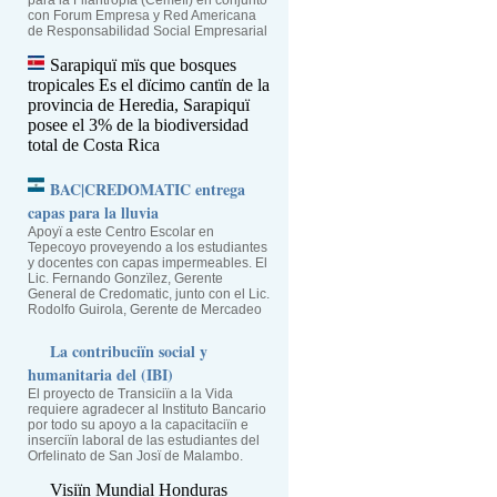
para la Filantropïa (Cemefi) en conjunto
con Forum Empresa y Red Americana
de Responsabilidad Social Empresarial
Sarapiquï mïs que bosques
tropicales
Es el dïcimo cantïn de la
provincia de Heredia, Sarapiquï
posee el 3% de la biodiversidad
total de Costa Rica
BAC|CREDOMATIC entrega
capas para la lluvia
Apoyï a este Centro Escolar en
Tepecoyo proveyendo a los estudiantes
y docentes con capas impermeables. El
Lic. Fernando Gonzïlez, Gerente
General de Credomatic, junto con el Lic.
Rodolfo Guirola, Gerente de Mercadeo
La contribuciïn social y
humanitaria del (IBI)
El proyecto de Transiciïn a la Vida
requiere agradecer al Instituto Bancario
por todo su apoyo a la capacitaciïn e
inserciïn laboral de las estudiantes del
Orfelinato de San Josï de Malambo.
Visiïn Mundial Honduras