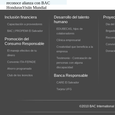
reconoce alianza con BAC
Honduras
Visiïn Mundial
Honduras reconocerï a BAC
Honduras por sus esfuerzos de
Inclusión financiera
Desarrollo del talento
Proyec
Responsabilidad Social
humano
Capacitación a proveedores
Dia del
Empresarial.
EDUBECAS, hijos de
BAC | PROPEMI El Salvador
Brigadi
colaboradores
Recons
Promoción del
Clínica empresarial
Consumo Responsable
Conviv
Creatividad que beneficia a la
El manejo efectivo de tu
Donaci
empresa
dinero
Testimonio - Contrataciïn de
Convenio ITA-FEPADE
personas con alguna
discapacidad
Ahorro programado
Banca Responsable
Club de los leoncitos
CARE El Salvador
Tarjeta UFG
©2010 BAC International