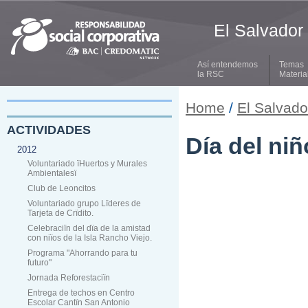
El Salvador
Así entendemos
Temas
la RSC
Materia
Home
/
El Salvado
ACTIVIDADES
Día del niñ
2012
Voluntariado ïHuertos y Murales
Ambientalesï
Club de Leoncitos
Voluntariado grupo Lïderes de
Tarjeta de Crïdito.
Celebraciïn del dïa de la amistad
con niïos de la Isla Rancho Viejo.
Programa "Ahorrando para tu
futuro"
Jornada Reforestaciïn
Entrega de techos en Centro
Escolar Cantïn San Antonio