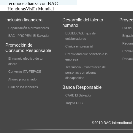
reconoce alianza con BAC
Honduras
Visiïn Mundial
Honduras reconocerï a BAC
Honduras por sus esfuerzos de
Inclusión financiera
Desarrollo del talento
Proyec
Responsabilidad Social
humano
Capacitación a proveedores
Dia del
Empresarial.
EDUBECAS, hijos de
BAC | PROPEMI El Salvador
Brigadi
colaboradores
Recons
Promoción del
Clínica empresarial
Consumo Responsable
Conviv
Creatividad que beneficia a la
El manejo efectivo de tu
Donaci
empresa
dinero
Testimonio - Contrataciïn de
Convenio ITA-FEPADE
personas con alguna
discapacidad
Ahorro programado
Banca Responsable
Club de los leoncitos
CARE El Salvador
Tarjeta UFG
©2010 BAC International