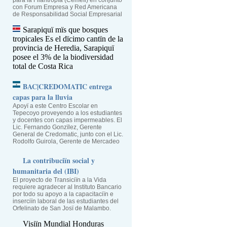
para la Filantropïa (Cemefi) en conjunto
con Forum Empresa y Red Americana
de Responsabilidad Social Empresarial
Sarapiquï mïs que bosques
tropicales
Es el dïcimo cantïn de la
provincia de Heredia, Sarapiquï
posee el 3% de la biodiversidad
total de Costa Rica
BAC|CREDOMATIC entrega
capas para la lluvia
Apoyï a este Centro Escolar en
Tepecoyo proveyendo a los estudiantes
y docentes con capas impermeables. El
Lic. Fernando Gonzïlez, Gerente
General de Credomatic, junto con el Lic.
Rodolfo Guirola, Gerente de Mercadeo
La contribuciïn social y
humanitaria del (IBI)
El proyecto de Transiciïn a la Vida
requiere agradecer al Instituto Bancario
por todo su apoyo a la capacitaciïn e
inserciïn laboral de las estudiantes del
Orfelinato de San Josï de Malambo.
Visiïn Mundial Honduras