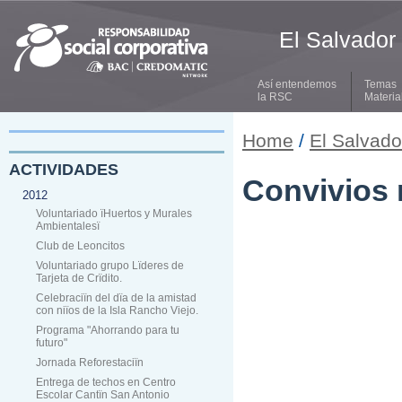
El Salvador
Así entendemos
Temas
la RSC
Materia
Home
/
El Salvado
ACTIVIDADES
Convivios
2012
Voluntariado ïHuertos y Murales
Ambientalesï
Club de Leoncitos
Voluntariado grupo Lïderes de
Tarjeta de Crïdito.
Celebraciïn del dïa de la amistad
con niïos de la Isla Rancho Viejo.
Programa "Ahorrando para tu
futuro"
Jornada Reforestaciïn
Entrega de techos en Centro
Escolar Cantïn San Antonio