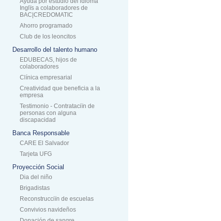
Ayuda por estudio del idioma
Inglïs a colaboradores de
BAC|CREDOMATIC
Ahorro programado
Club de los leoncitos
Desarrollo del talento humano
EDUBECAS, hijos de
colaboradores
Clínica empresarial
Creatividad que beneficia a la
empresa
Testimonio - Contrataciïn de
personas con alguna
discapacidad
Banca Responsable
CARE El Salvador
Tarjeta UFG
Proyección Social
Dia del niño
Brigadistas
Reconstrucciïn de escuelas
Convivios navideños
Donación de sangre